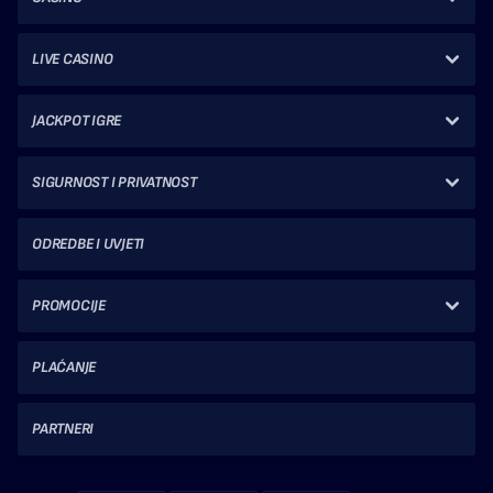
LIVE CASINO
JACKPOT IGRE
SIGURNOST I PRIVATNOST
ODREDBE I UVJETI
PROMOCIJE
PLAĆANJE
PARTNERI