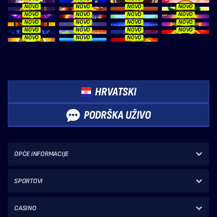
NOVO
NOVO
NOVO
NOVO
NOVO
NOVO
NOVO
NOVO
NOVO
NOVO
NOVO
NOVO
NOVO
NOVO
NOVO
NOVO
NOVO
NOVO
NOVO
HRVATSKI
PODRŠKA UŽIVO
OPĆE INFORMACIJE
SPORTOVI
CASINO