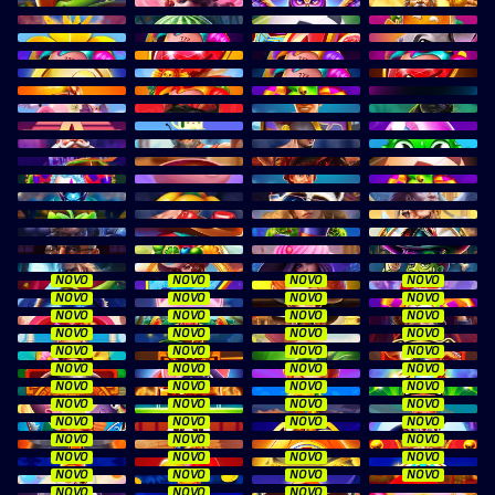
NOVO
NOVO
NOVO
NOVO
NOVO
NOVO
NOVO
NOVO
NOVO
NOVO
NOVO
NOVO
NOVO
NOVO
NOVO
NOVO
NOVO
NOVO
NOVO
NOVO
NOVO
NOVO
NOVO
NOVO
NOVO
NOVO
NOVO
NOVO
NOVO
NOVO
NOVO
NOVO
NOVO
NOVO
NOVO
NOVO
NOVO
NOVO
NOVO
NOVO
NOVO
NOVO
NOVO
NOVO
NOVO
NOVO
NOVO
NOVO
NOVO
NOVO