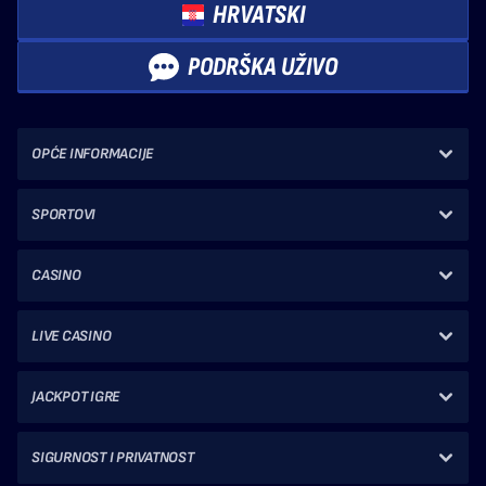
HRVATSKI
PODRŠKA UŽIVO
OPĆE INFORMACIJE
SPORTOVI
CASINO
LIVE CASINO
JACKPOT IGRE
SIGURNOST I PRIVATNOST