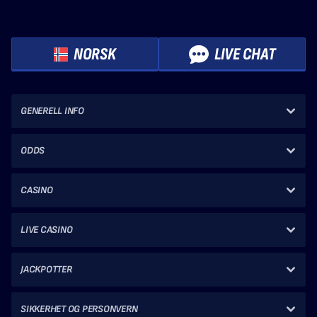
NORSK
LIVE CHAT
GENERELL INFO
ODDS
CASINO
LIVE CASINO
JACKPOTTER
SIKKERHET OG PERSONVERN