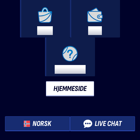
BUTIKK
KASSE
HJELPESENTER
HJEMMESIDE
NORSK
LIVE CHAT