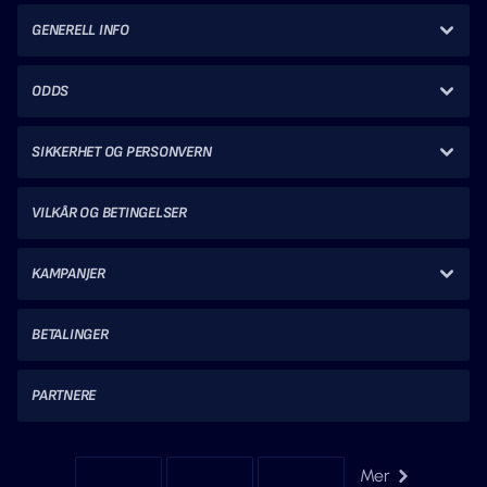
GENERELL INFO
ODDS
SIKKERHET OG PERSONVERN
VILKÅR OG BETINGELSER
KAMPANJER
BETALINGER
PARTNERE
Mer