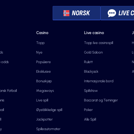
NORSK
LIVE 
Casino
Live casino
J
Topp
Topp live casinospill
H
ds
Nye
Gold Saloon
L
le odds
Populære
Rulett
N
Eksklusive
Blackjack
A
Bonuskjøp
Internasjonale bord
nsk Fotball
Megaways
Spillshow
nis
Live spill
Baccarat og Terninger
all
Øyeblikkelige spill
Poker
l
Jackpotter
Alle Spill
ey
Spilleautomater