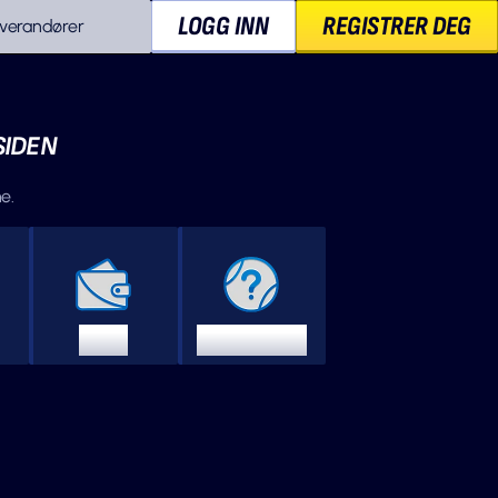
LOGG INN
REGISTRER DEG
leverandører
SIDEN
e.
KASSE
HJELPESENTER