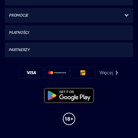
PROMOCJE
PŁATNOŚCI
PARTNERZY
Więcej