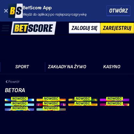
BetScore App
OTWÓRZ
Wejdź do aplikacji po najlepszą rozgrywkę
ZALOGUJ SIĘ
ZAREJESTRUJ
SPORT
ZAKŁADY NA ŻYWO
KASYNO
Powrót
BETORA
NOWOŚĆ
NOWOŚĆ
NOWOŚĆ
NOWOŚĆ
NOWOŚĆ
NOWOŚĆ
NOWOŚĆ
NOWOŚĆ
NOWOŚĆ
NOWOŚĆ