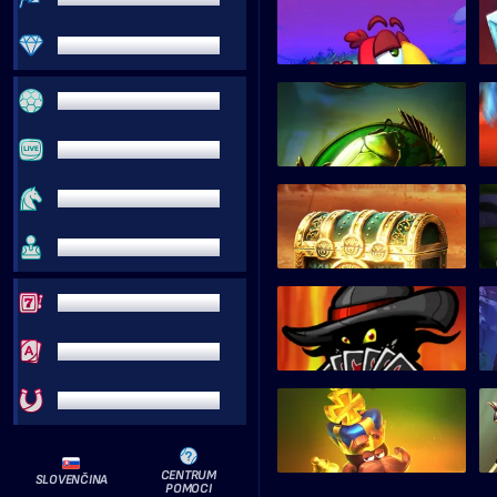
VIP ÚROVNE
ŠPORT
STÁVKY LIVE
DOSTIHY
VIRTUÁLNE ŠPORTY
CASINO
LIVE CASINO
JACKPOTY
CENTRUM
SLOVENČINA
POMOCI