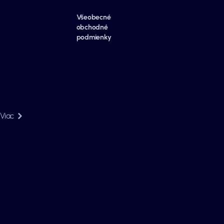
Všeobecné
obchodné
podmienky
Viac