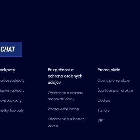
 CHAT
ackpoty
Bezpečnosť a
Promo akcie
ochrana osobných
orúce Jackpoty
Casino promo akcie
údajov
ťastné jackpoty
Športové promo akcie
Oznámenie o ochrane
osobných údajov
ové Jackpoty
Obchod
Zodpovedné hranie
šetky Jackpoty
Turnaje
Oznámenie o súboroch
VIP
cookie