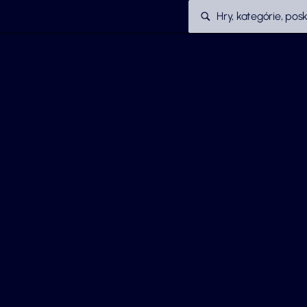
Hry, kategórie, pos