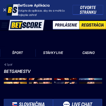
BetScore Aplikácia
OTVORTE
Vstúpte do aplikácie, aby ste si mohli čo
STRÁNKU
najlepšie zahrať
PRIHLÁSENIE
REGISTRÁCIA
ŠPORT
STÁVKY LIVE
CASINO
Späť
BETGAMESTV
SLOVENČINA
LIVE CHAT