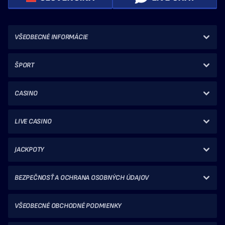
VŠEOBECNÉ INFORMÁCIE
ŠPORT
CASINO
LIVE CASINO
JACKPOTY
BEZPEČNOSŤ A OCHRANA OSOBNÝCH ÚDAJOV
VŠEOBECNÉ OBCHODNÉ PODMIENKY