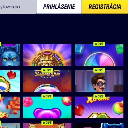
PRIHLÁSENIE
REGISTRÁCIA
kytovatelia
NOVÉ
NOVÉ
NOVÉ
NOVÉ
NOVÉ
NOVÉ