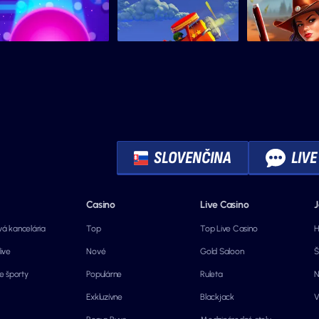
SLOVENČINA
LIVE
Casino
Live Casino
J
á kancelária
Top
Top Live Casino
H
live
Nové
Gold Saloon
Š
ne športy
Populárne
Ruleta
N
Exkluzívne
Blackjack
V