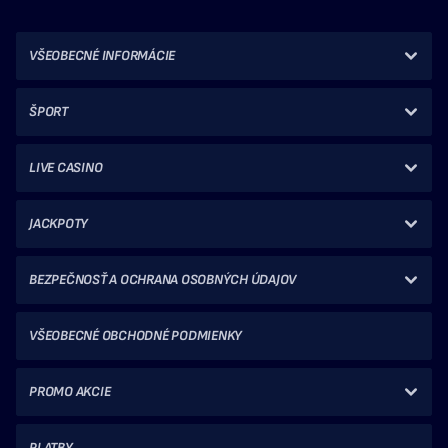
VŠEOBECNÉ INFORMÁCIE
ŠPORT
LIVE CASINO
JACKPOTY
BEZPEČNOSŤ A OCHRANA OSOBNÝCH ÚDAJOV
VŠEOBECNÉ OBCHODNÉ PODMIENKY
PROMO AKCIE
PLATBY