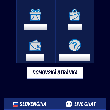
PROMO AKCIE
OBCHOD
POKLADŇA
CENTRUM POMOCI
DOMOVSKÁ STRÁNKA
SLOVENČINA
LIVE CHAT