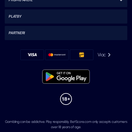
PLATBY
PARTNERI
Viac
Gambling can be addictive. Play responsibly. BetScore.com only accepts customers
over 18 years of age.