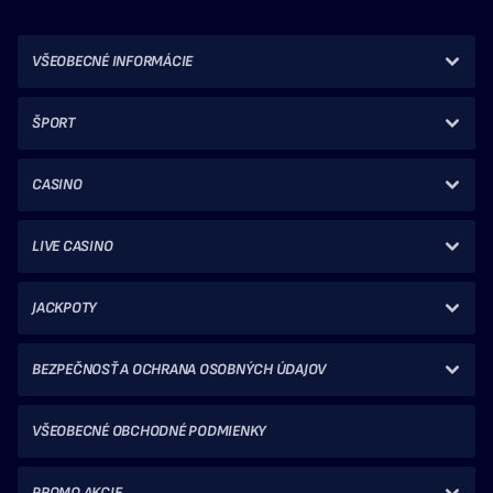
VŠEOBECNÉ INFORMÁCIE
ŠPORT
CASINO
LIVE CASINO
JACKPOTY
BEZPEČNOSŤ A OCHRANA OSOBNÝCH ÚDAJOV
VŠEOBECNÉ OBCHODNÉ PODMIENKY
PROMO AKCIE