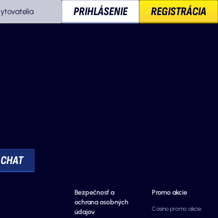
PRIHLÁSENIE
REGISTRÁCIA
kytovatelia
 CHAT
Bezpečnosť a
Promo akcie
ochrana osobných
Casino promo akcie
údajov