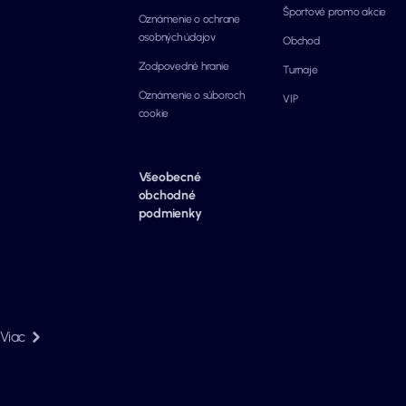
Športové promo akcie
Oznámenie o ochrane
osobných údajov
Obchod
Zodpovedné hranie
Turnaje
Oznámenie o súboroch
VIP
cookie
Všeobecné
obchodné
podmienky
Viac