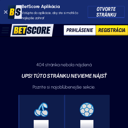
BetScore Aplikácia
OTVORTE
Vstúpte do aplikácie, aby ste si mohli čo
STRÁNKU
najlepšie zahrať
PRIHLÁSENIE
REGISTRÁCIA
404 stránka nebola nájdená
UPS! TÚTO STRÁNKU NEVIEME NÁJSŤ
Pozrite si najobľúbenejšie sekcie.
CASINO
ŠPORT