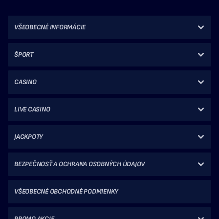
VŠEOBECNÉ INFORMÁCIE
ŠPORT
CASINO
LIVE CASINO
JACKPOTY
BEZPEČNOSŤ A OCHRANA OSOBNÝCH ÚDAJOV
VŠEOBECNÉ OBCHODNÉ PODMIENKY
PROMO AKCIE