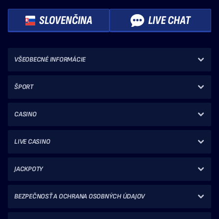
SLOVENČINA
LIVE CHAT
VŠEOBECNÉ INFORMÁCIE
ŠPORT
CASINO
LIVE CASINO
JACKPOTY
BEZPEČNOSŤ A OCHRANA OSOBNÝCH ÚDAJOV