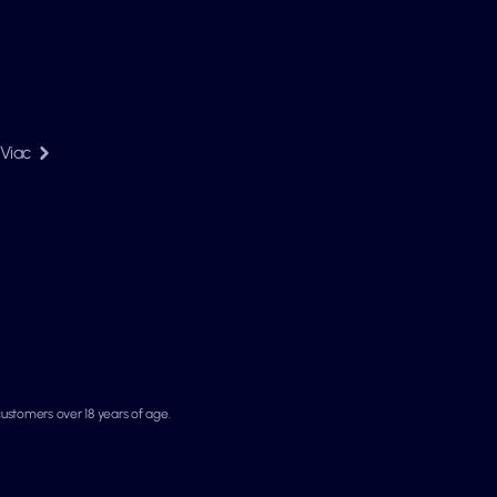
Viac
customers over 18 years of age.