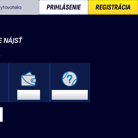
PRIHLÁSENIE
REGISTRÁCIA
kytovatelia
E NÁJSŤ
.
CENTRUM
POKLADŇA
POMOCI