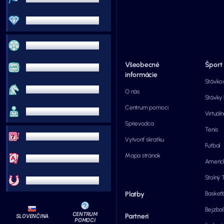
VIP ÚROVNE
ŠPORT
Všeobecné
Šport
STÁVKY LIVE
informácie
Stávkov
DOSTIHY
O nás
Stávky 
Centrum pomoci
VIRTUÁLNE ŠPORTY
Virtuál
Sprievodca
Tenis
CASINO
Vytvoriť skratku
Futbal
Mapa stránok
LIVE CASINO
Americk
Stolný 
JACKPOTY
Platby
Basket
Bejzbal
CENTRUM
Partneri
SLOVENČINA
POMOCI