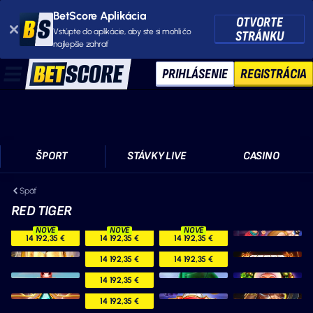
BetScore Aplikácia
OTVORTE
Vstúpte do aplikácie, aby ste si mohli čo
STRÁNKU
najlepšie zahrať
PRIHLÁSENIE
REGISTRÁCIA
ŠPORT
STÁVKY LIVE
CASINO
Späť
RED TIGER
NOVÉ
NOVÉ
NOVÉ
14 192,35 €
14 192,35 €
14 192,35 €
14 192,35 €
14 192,35 €
14 192,35 €
14 192,35 €