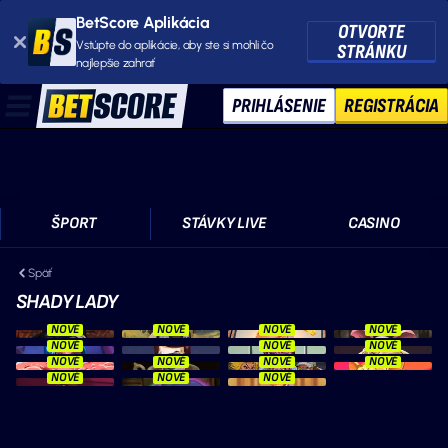
BetScore Aplikácia
OTVORTE
Vstúpte do aplikácie, aby ste si mohli čo
STRÁNKU
najlepšie zahrať
PRIHLÁSENIE
REGISTRÁCIA
ŠPORT
STÁVKY LIVE
CASINO
Späť
SHADY LADY
NOVÉ
NOVÉ
NOVÉ
NOVÉ
NOVÉ
NOVÉ
NOVÉ
NOVÉ
NOVÉ
NOVÉ
NOVÉ
NOVÉ
NOVÉ
NOVÉ