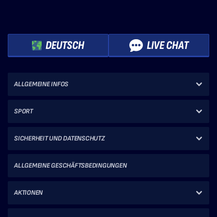
DEUTSCH
LIVE CHAT
ALLGEMEINE INFOS
SPORT
SICHERHEIT UND DATENSCHUTZ
ALLGEMEINE GESCHÄFTSBEDINGUNGEN
AKTIONEN