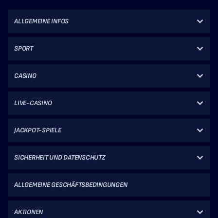
ALLGEMEINE INFOS
SPORT
CASINO
LIVE-CASINO
JACKPOT-SPIELE
SICHERHEIT UND DATENSCHUTZ
ALLGEMEINE GESCHÄFTSBEDINGUNGEN
AKTIONEN