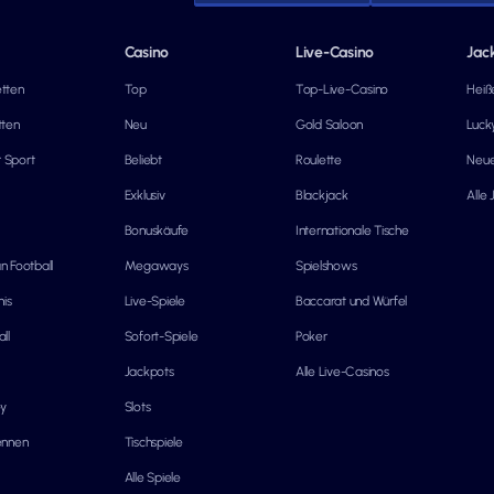
Casino
Live-Casino
Jac
tten
Top
Top-Live-Casino
Heiß
tten
Neu
Gold Saloon
Luck
r Sport
Beliebt
Roulette
Neue
Exklusiv
Blackjack
Alle
Bonuskäufe
Internationale Tische
n Football
Megaways
Spielshows
nis
Live-Spiele
Baccarat und Würfel
ll
Sofort-Spiele
Poker
Jackpots
Alle Live-Casinos
ey
Slots
ennen
Tischspiele
Alle Spiele