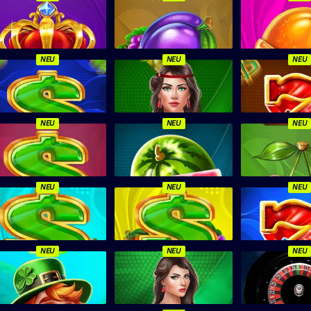
NEU
NEU
NEU
NEU
NEU
NEU
NEU
NEU
NEU
NEU
NEU
NEU