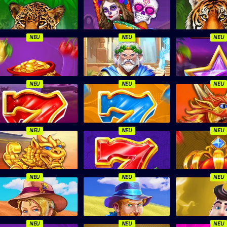
NEU
NEU
NEU
NEU
NEU
NEU
NEU
NEU
NEU
NEU
NEU
NEU
NEU
NEU
NEU