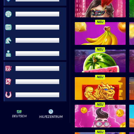
SPORT
NEU
LIVE-WETTEN
PFERDERENNEN
NEU
VIRTUELLER SPORT
CASINO
NEU
LIVE-CASINO
JACKPOT-SPIELE
NEU
DEUTSCH
HILFEZENTRUM
NEU