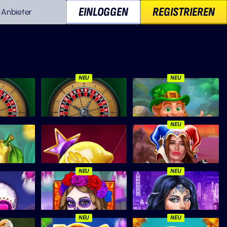
EINLOGGEN
REGISTRIEREN
, Anbieter
NEU
NEU
NEU
NEU
NEU
NEU
NEU