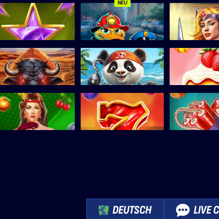
NEU
DEUTSCH
LIVE 