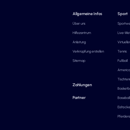
Allgemeine Infos
Sport
Über uns
Sportwe
Hilfezentrum
Live-We
Anleitung
Virtuelle
Verknüpfung erstellen
Tennis
Sitemap
Fußball
America
Tischten
Zahlungen
Basketba
Partner
Baseball
Eishock
Pferder