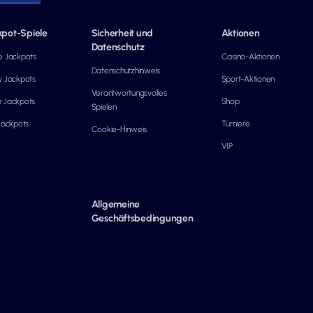
kpot-Spiele
Sicherheit und
Aktionen
Datenschutz
e Jackpots
Casino-Aktionen
Datenschutzhinweis
y Jackpots
Sport-Aktionen
Verantwortungsvolles
 Jackpots
Shop
Spielen
 Jackpots
Turniere
Cookie-Hinweis
VIP
Allgemeine
Geschäftsbedingungen