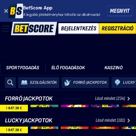
BetScore App
MEGNYIT
A legjobb játékélményhez töltsd le az alkalmazást.
BEJELENTKEZÉS
REGISZTRÁCIÓ
SPORTFOGADÁS
ÉLŐ FOGADÁSOK
KASZINÓ
SZOLGÁLTATÓK
FORRÓ JACKPOTOK
LUCKY
FORRÓ JACKPOTOK
Lásd mindet (234)
ÚJ
ÚJ
1 847,38 €
LUCKY JACKPOTOK
Lásd mindet (181)
ÚJ
ÚJ
Ú
1 847,38 €