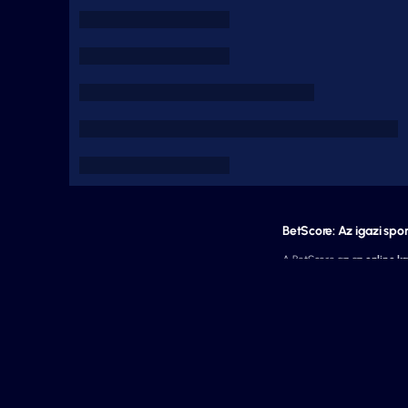
BetScore: Az igazi spo
A BetScore az az
online ka
sportválasztéktól a végtele
az online fogadáshoz, beleé
platformot keresel, amely 
Mutass többet
A BetScore sportfogadási p
sportfogadási élményét úgy 
számára tartogat valamit.
Versenyképes fogadás