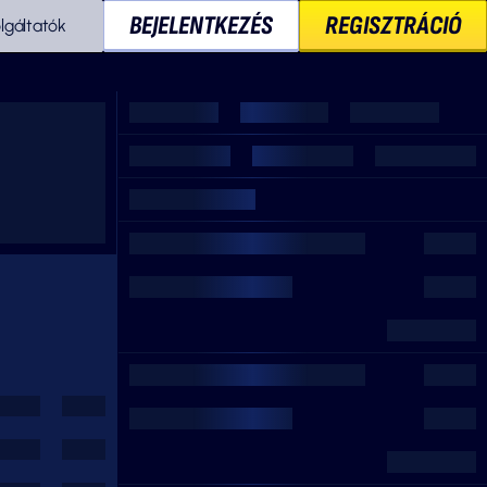
BEJELENTKEZÉS
REGISZTRÁCIÓ
lgáltatók