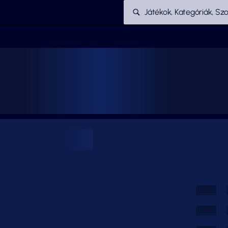
Játékok, Kategóriák, Szo