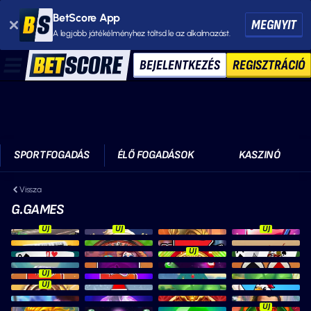
BetScore App
MEGNYIT
A legjobb játékélményhez töltsd le az alkalmazást.
BEJELENTKEZÉS
REGISZTRÁCIÓ
SPORTFOGADÁS
ÉLŐ FOGADÁSOK
KASZINÓ
Vissza
G.GAMES
ÚJ
ÚJ
ÚJ
ÚJ
ÚJ
ÚJ
ÚJ