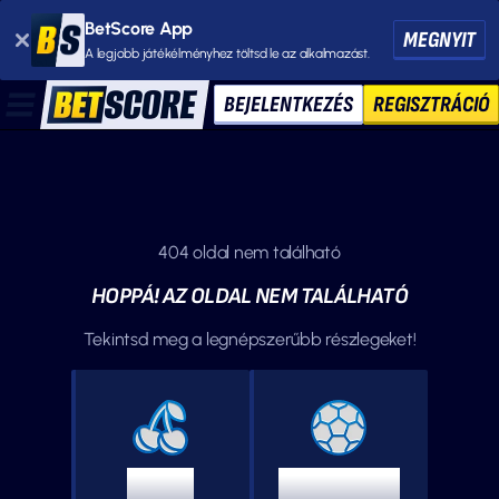
BetScore App
MEGNYIT
A legjobb játékélményhez töltsd le az alkalmazást.
BEJELENTKEZÉS
REGISZTRÁCIÓ
404 oldal nem található
HOPPÁ! AZ OLDAL NEM TALÁLHATÓ
Tekintsd meg a legnépszerűbb részlegeket!
KASZINÓ
SPORTFOGADÁS