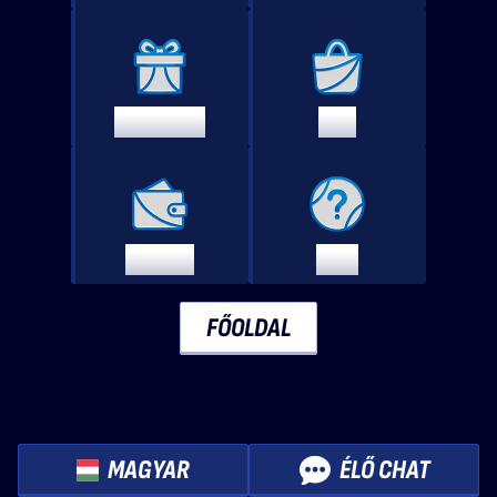
PROMÓCIÓK
BOLT
PÉNZTÁR
SÚGÓ
FŐOLDAL
MAGYAR
ÉLŐ CHAT