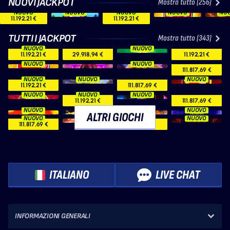
NUOVI JACKPOT
Mostra tutto (256)
NUOVO
NUOVO
NUOVO
NUOVO
NU
11.192,21 €
11.192,21 €
TUTTI I JACKPOT
Mostra tutto (343)
NUOVO
NUOVO
11.192,21 €
29.918,94 €
11.192,21 €
NUOVO
NUOVO
111.817,69 €
NUOVO
NUOVO
NUOVO
11.192,21 €
111.817,69 €
NUOVO
NUOVO
NUOVO
11.192,21 €
111.817,69 €
NUOVO
NUOVO
NUOVO
ALTRI GIOCHI
NUOVO
NUOVO
NUOVO
111.817,69 €
11.192,21 €
ITALIANO
LIVE CHAT
INFORMAZIONI GENERALI