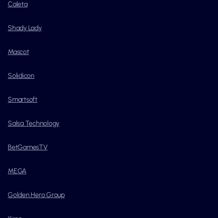
Caleta
Shady Lady
Mascot
Solidicon
Smartsoft
Salsa Technology
BetGamesTV
MEGA
Golden Hero Group