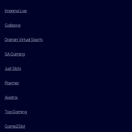
Imagine Live
Galaxsys
Digitain Virtual Sports
SA Gaming
Just Slots
Playmer
Aviatrix
Top Gaming
Game2Slot