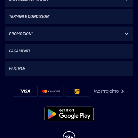
TERMINI E CONDIZIONI
PROMOZIONI
PAGAMENTI
PARTNER
Mostra altro