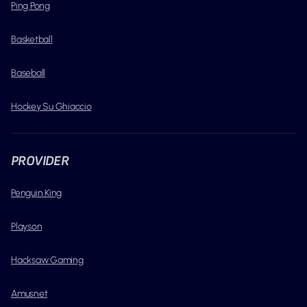
Ping Pong
Basketball
Baseball
Hockey Su Ghiaccio
PROVIDER
Penguin King
Playson
Hacksaw Gaming
Amusnet