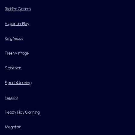
Riddec Games
Hyperion Play
KingMidas
FreshVintage
Spinthon
SpadeGaming
Fugaso
Ready Play Gaming
Megafair