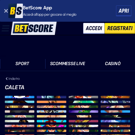
BetScore App
APRI
Accedi all'app per giocare al meglio
ACCEDI
REGISTRATI
SPORT
SCOMMESSE LIVE
CASINÒ
Indietro
CALETA