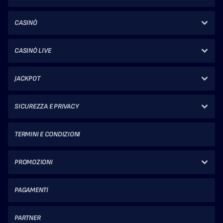
CASINÒ
CASINÒ LIVE
JACKPOT
SICUREZZA E PRIVACY
TERMINI E CONDIZIONI
PROMOZIONI
PAGAMENTI
PARTNER