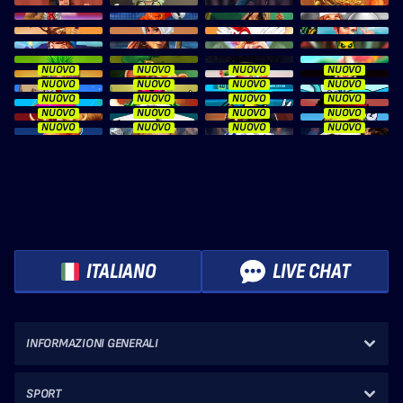
NUOVO
NUOVO
NUOVO
NUOVO
NUOVO
NUOVO
NUOVO
NUOVO
NUOVO
NUOVO
NUOVO
NUOVO
NUOVO
NUOVO
NUOVO
NUOVO
NUOVO
NUOVO
NUOVO
NUOVO
ITALIANO
LIVE CHAT
INFORMAZIONI GENERALI
SPORT