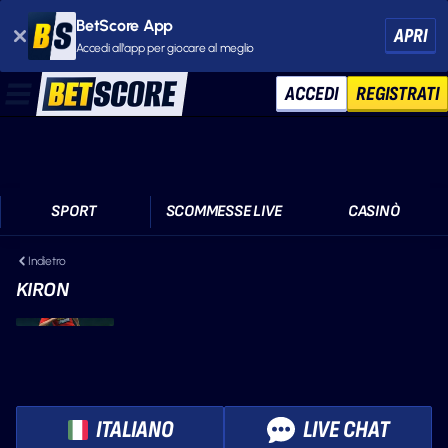
BetScore App
APRI
Accedi all'app per giocare al meglio
ACCEDI
REGISTRATI
SPORT
SCOMMESSE LIVE
CASINÒ
Indietro
KIRON
ITALIANO
LIVE CHAT