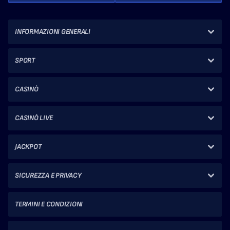
INFORMAZIONI GENERALI
SPORT
CASINÒ
CASINÒ LIVE
JACKPOT
SICUREZZA E PRIVACY
TERMINI E CONDIZIONI