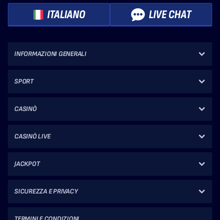
ITALIANO
LIVE CHAT
INFORMAZIONI GENERALI
SPORT
CASINÒ
CASINÒ LIVE
JACKPOT
SICUREZZA E PRIVACY
TERMINI E CONDIZIONI