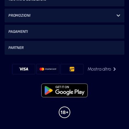
PROMOZIONI
PAGAMENTI
PARTNER
Mostra altro