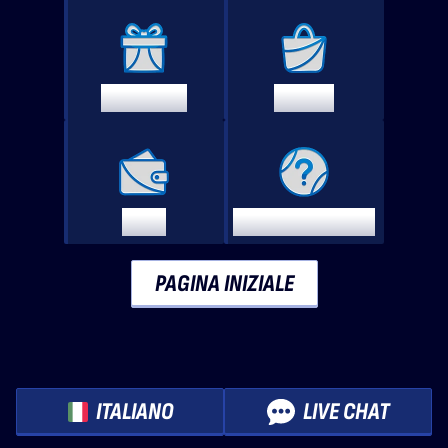
PROMOZIONI
NEGOZIO
CASSA
CENTRO ASSISTENZA
PAGINA INIZIALE
ITALIANO
LIVE CHAT