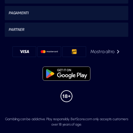
PAGAMENTI
PARTNER
Mostra altro
Gambling can be addictive. Play responsibly. BetScore.com only accepts customers
over 18 years of age.