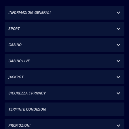
INFORMAZIONI GENERALI
SPORT
CASINÒ
CASINÒ LIVE
JACKPOT
SICUREZZA E PRIVACY
TERMINI E CONDIZIONI
PROMOZIONI