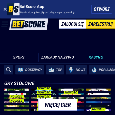
BetScore App
OTWÓRZ
Wejdź do aplikacji po najlepszą rozgrywkę
ZALOGUJ SIĘ
ZAREJESTRUJ
SPORT
ZAKŁADY NA ŻYWO
KASYNO
DOSTAWCY
TOP
NOWE
POPULAR
GRY STOŁOWE
NOWOŚĆ
NOWOŚĆ
NOWOŚĆ
NOWOŚĆ
NOWOŚĆ
NOWOŚĆ
NOWOŚĆ
WIĘCEJ GIER
NOWOŚĆ
NOWOŚĆ
NOWOŚĆ