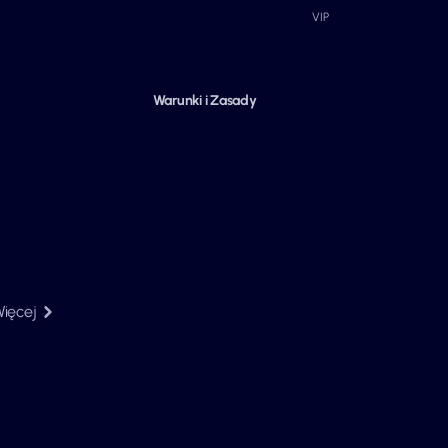
VIP
Warunki i Zasady
ięcej