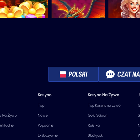
POLSKI
CZAT N
Kasyno
Kasyno Na Żywo
J
Top
Top Kasyna na żywo
G
y Na Żywo
Nowe
Gold Saloon
S
Wirtualne
Popularne
Ruletka
N
Ekskluzywne
Blackjack
W