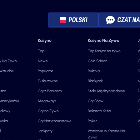
POLSKI
CZAT N
Kasyno
Kasyno Na Żywo
J
Top
Top Kasyna na żywo
W
y Na Żywo
Nowe
Gold Saloon
G
Wirtualne
Popularne
Ruletka
S
Ekskluzywne
Blackjack
N
ożna
Gry z Bonusem
Stoły Międzynarodowe
D
 Amerykański
Megaways
Gry Show
C
tołowy
Gry na Żywo
Bakarat i Kości
G
ówka
Gry Natychmiastowe
Poker
W
l
Jackpoty
Wszystkie w Kasynie Na
Żywo