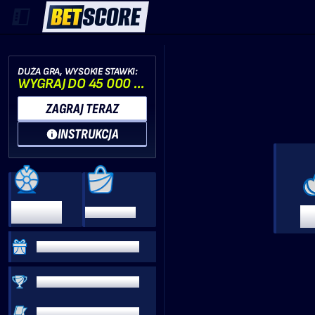
DUŻA GRA, WYSOKIE STAWKI:
WYGRAJ DO 45 000 ZŁ!
ZAGRAJ TERAZ
INSTRUKCJA
WHEEL OF
SKLEP
KA
FORTUNE
PROMOCJE
TURNIEJE
SPIN RALLY