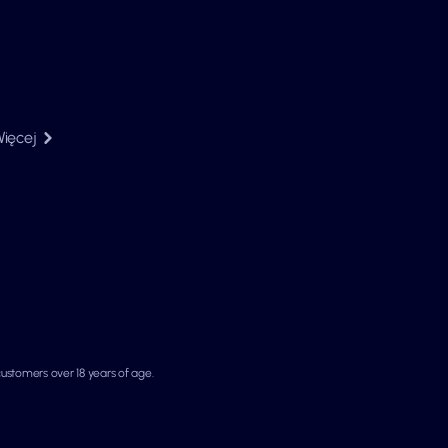
ięcej
customers over 18 years of age.