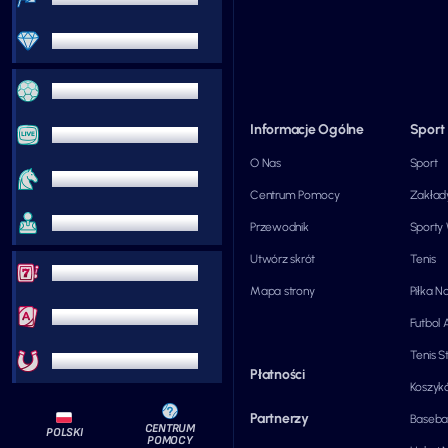
POZIOMY VIP
SPORT
Informacje Ogólne
Sport
ZAKŁADY NA ŻYWO
O Nas
Sport
WYŚCIGI KONNE
Centrum Pomocy
Zakład
SPORTY WIRTUALNE
Przewodnik
Sporty 
Utwórz skrót
Tenis
KASYNO
Mapa strony
Piłka N
KASYNO NA ŻYWO
Futbol
Tenis S
JACKPOTY
Płatności
Koszyk
Partnerzy
Basebal
CENTRUM
POLSKI
POMOCY