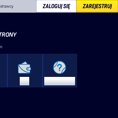
ZALOGUJ SIĘ
ZAREJESTRUJ
Dostawcy
STRONY
e.
CENTRUM
KASA
POMOCY