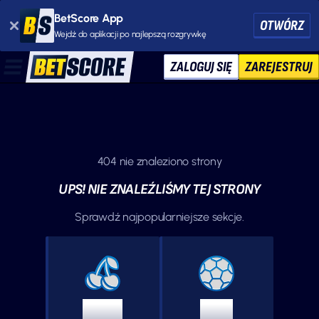
BetScore App
OTWÓRZ
Wejdź do aplikacji po najlepszą rozgrywkę
ZALOGUJ SIĘ
ZAREJESTRUJ
404 nie znaleziono strony
UPS! NIE ZNALEŹLIŚMY TEJ STRONY
Sprawdź najpopularniejsze sekcje.
KASYNO
SPORT