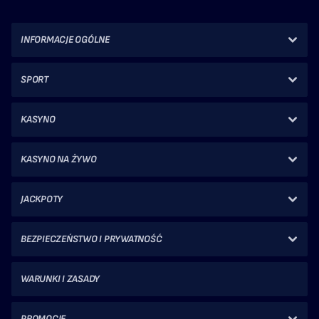
INFORMACJE OGÓLNE
SPORT
KASYNO
KASYNO NA ŻYWO
JACKPOTY
BEZPIECZEŃSTWO I PRYWATNOŚĆ
WARUNKI I ZASADY
PROMOCJE