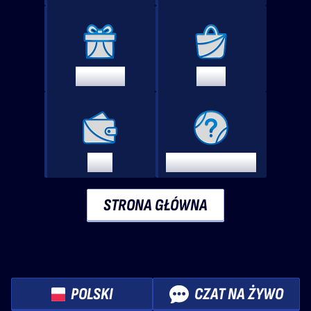
PROMOCJE
SKLEP
KASA
CENTRUM POMOCY
STRONA GŁÓWNA
POLSKI
CZAT NA ŻYWO