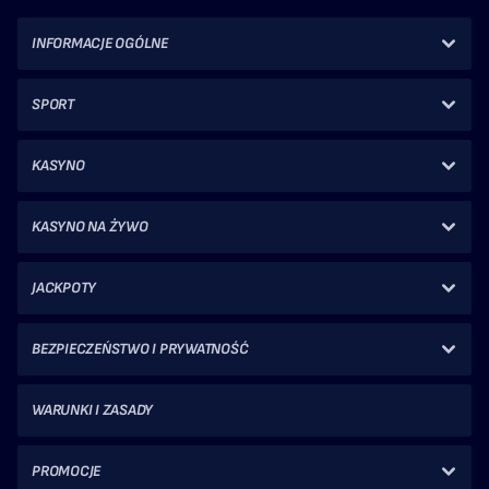
INFORMACJE OGÓLNE
SPORT
KASYNO
KASYNO NA ŻYWO
JACKPOTY
BEZPIECZEŃSTWO I PRYWATNOŚĆ
WARUNKI I ZASADY
PROMOCJE