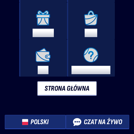
PROMOCJE
SKLEP
KASA
CENTRUM POMOCY
STRONA GŁÓWNA
POLSKI
CZAT NA ŻYWO