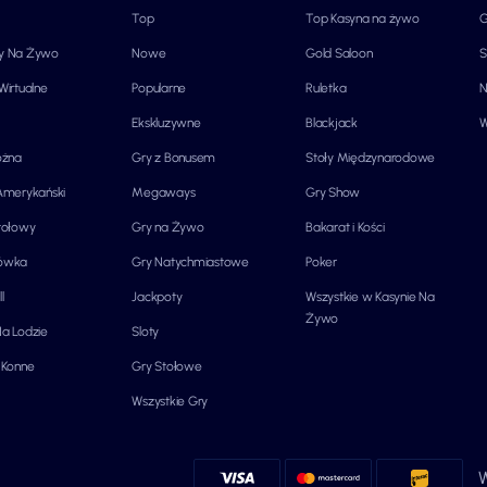
Top
Top Kasyna na żywo
G
y Na Żywo
Nowe
Gold Saloon
S
Wirtualne
Popularne
Ruletka
N
Ekskluzywne
Blackjack
W
ożna
Gry z Bonusem
Stoły Międzynarodowe
 Amerykański
Megaways
Gry Show
tołowy
Gry na Żywo
Bakarat i Kości
ówka
Gry Natychmiastowe
Poker
l
Jackpoty
Wszystkie w Kasynie Na
Żywo
Na Lodzie
Sloty
 Konne
Gry Stołowe
Wszystkie Gry
W