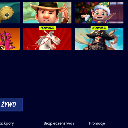
NOWOŚĆ
NOWOŚĆ
A ŻYWO
ackpoty
Bezpieczeństwo i
Promocje