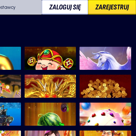
ZALOGUJ SIĘ
ZAREJESTRUJ
Dostawcy