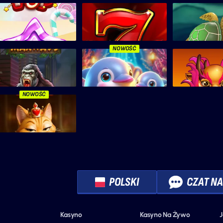
NOWOŚĆ
NOWOŚĆ
POLSKI
CZAT N
Kasyno
Kasyno Na Żywo
J