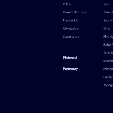
O Nas
Sport
Centrum Pomocy
Zakład
Przewodnik
Sporty 
Utwórz skrót
Tenis
Mapa strony
Piłka N
Futbol
Tenis S
Płatności
Koszyk
Partnerzy
Basebal
Hokej 
Wyścigi