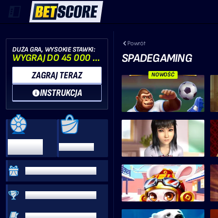
Powrót
DUŻA GRA, WYSOKIE STAWKI:
SPADEGAMING
WYGRAJ DO 45 000 ZŁ!
ZAGRAJ TERAZ
NOWOŚĆ
INSTRUKCJA
WHEEL OF
SKLEP
FORTUNE
PROMOCJE
TURNIEJE
SPIN RALLY