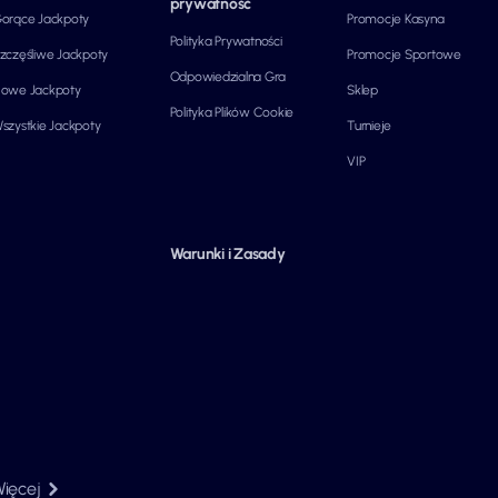
prywatność
orące Jackpoty
Promocje Kasyna
Polityka Prywatności
zczęśliwe Jackpoty
Promocje Sportowe
Odpowiedzialna Gra
owe Jackpoty
Sklep
Polityka Plików Cookie
szystkie Jackpoty
Turnieje
VIP
Warunki i Zasady
ięcej