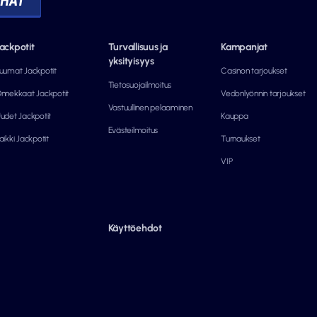
CHAT
ackpotit
Turvallisuus ja
Kampanjat
yksityisyys
uumat Jackpotit
Casinon tarjoukset
Tietosuojailmoitus
nnekkaat Jackpotit
Vedonlyönnin tarjoukset
Vastuullinen pelaaminen
udet Jackpotit
Kauppa
Evästeilmoitus
aikki Jackpotit
Turnaukset
VIP
Käyttöehdot