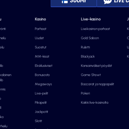
SUOMI
LIVE 
u
Kasino
Live-kasino
J
önti
Parhaat
Livekasinon parhaat
K
heilu
Uudet
Gold Saloon
O
ilu
Suositut
Ruletti
U
MM-kisat
Blackjack
K
llo
Eksklusiiviset
Kansainväliset pöydät
kalainen
Bonusosto
Game Showt
llo
Megaways
Baccarat ja noppapelit
nnis
Live-pelit
Pokeri
o
Pikapelit
Kaikki live-kasinolta
l
Jackpotit
kko
Slotit
heilu