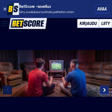
BetScore -sovellus
AVAA
Siirry sovellukseen parhaita pelihetkiä varten
KIRJAUDU
LIITY