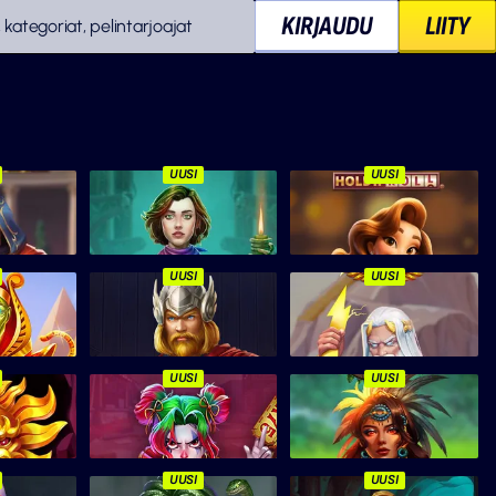
KIRJAUDU
LIITY
t, kategoriat, pelintarjoajat
UUSI
UUSI
UUSI
UUSI
UUSI
UUSI
UUSI
UUSI