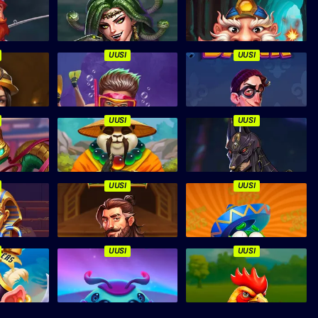
UUSI
UUSI
UUSI
UUSI
UUSI
UUSI
UUSI
UUSI