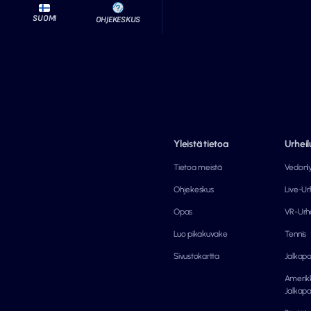
SUOMI
OHJEKESKUS
Yleistä tietoa
Urheil
Tietoa meistä
Vedonly
Ohjekeskus
Live-Ur
Opas
VR-Urhe
Luo pikakuvake
Tennis
Sivustokartta
Jalkapa
Amerik
Jalkapa