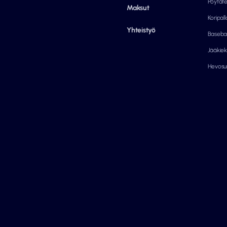
Pöytäte
Maksut
Koripall
Yhteistyö
Basebal
Jääkie
Hevosur