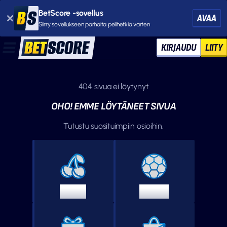
BetScore -sovellus
AVAA
Siirry sovellukseen parhaita pelihetkiä varten
KIRJAUDU
LIITY
404 sivua ei löytynyt
OHO! EMME LÖYTÄNEET SIVUA
Tutustu suosituimpiin osioihin.
KASINO
URHEILU