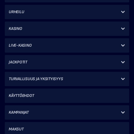
URHEILU
KASINO
LIVE-KASINO
JACKPOTIT
TURVALLISUUS JA YKSITYISYYS
KÄYTTÖEHDOT
KAMPANJAT
MAKSUT