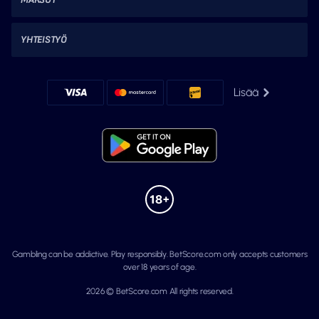
YHTEISTYÖ
Lisää
Gambling can be addictive. Play responsibly. BetScore.com only accepts customers
over 18 years of age.
2026 © BetScore.com All rights reserved.