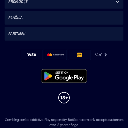
PROMOCIJE
PLAČILA
PARTNERJI
Več
Gambling can be addictive. Play responsibly. BetScore.com only accepts customers
over 18 years of age.