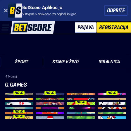
BetScore Aplikacija
ODPRITE
Vstopite v aplikacijo za najboljšo igro
PRIJAVA
REGISTRACIJA
ŠPORT
STAVE V ŽIVO
IGRALNICA
Nazaj
G.GAMES
NOVO
NOVO
NOVO
NOVO
NOVO
NOVO