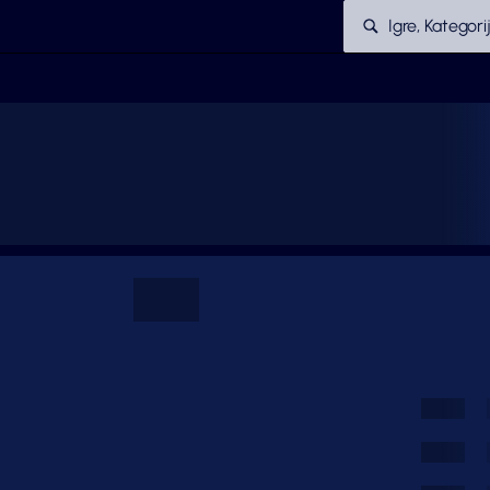
Igre, Kategori