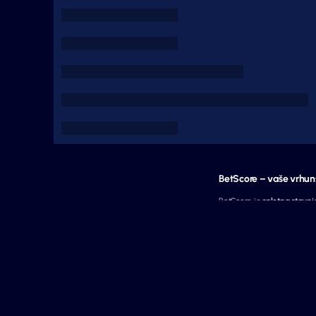
BetScore – vaše vrhuns
BetScore je
spletna stavni
ponudbi do neskončnih trgov
najnovejšimi kvotami, stavam
BetScore vreden vašega ča
Prikaži več
Spletna platforma za športn
športnih stav je zasnovana ta
ponudi nekaj za vsakogar.
Konkurenčne stavne kv