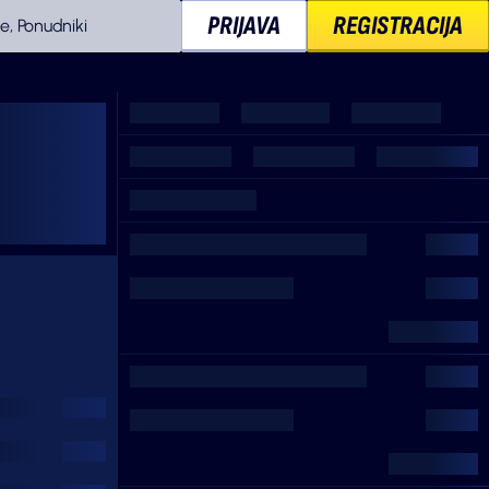
PRIJAVA
REGISTRACIJA
je, Ponudniki