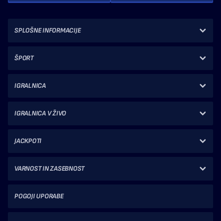
SPLOŠNE INFORMACIJE
ŠPORT
IGRALNICA
IGRALNICA V ŽIVO
JACKPOTI
VARNOST IN ZASEBNOST
POGOJI UPORABE