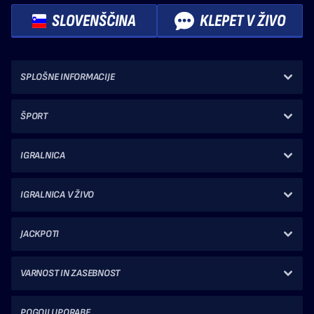
SLOVENŠČINA
KLEPET V ŽIVO
SPLOŠNE INFORMACIJE
ŠPORT
IGRALNICA
IGRALNICA V ŽIVO
JACKPOTI
VARNOST IN ZASEBNOST
POGOJI UPORABE