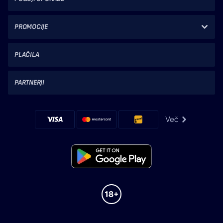
PROMOCIJE
PLAČILA
PARTNERJI
Več