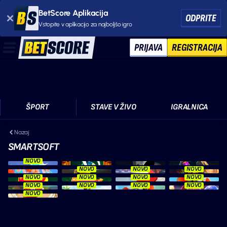
BetScore Aplikacija
ODPRITE
Vstopite v aplikacijo za najboljšo igro
PRIJAVA
REGISTRACIJA
ŠPORT
STAVE V ŽIVO
IGRALNICA
Nazaj
SMARTSOFT
NOVO
NOVO
NOVO
NOVO
NOVO
NOVO
NOVO
NOVO
NOVO
NOVO
NOVO
NOVO
NOVO